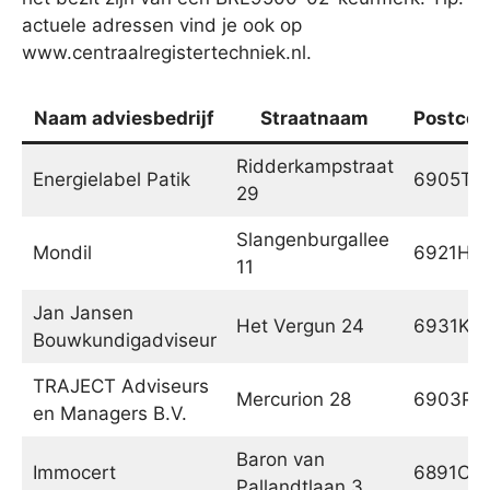
actuele adressen vind je ook op
www.centraalregistertechniek.nl.
Naam adviesbedrijf
Straatnaam
Postcod
Ridderkampstraat
Energielabel Patik
6905TM
29
Slangenburgallee
Mondil
6921HX
11
Jan Jansen
Het Vergun 24
6931KD
Bouwkundigadviseur
TRAJECT Adviseurs
Mercurion 28
6903PZ
en Managers B.V.
Baron van
Immocert
6891CA
Pallandtlaan 3