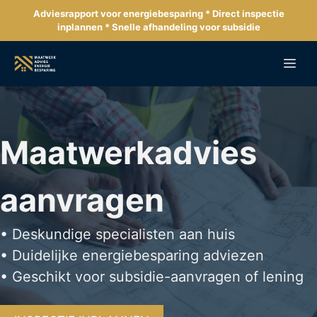
Ga
Adviesrapport voor energiebesparing * Direct inspectie
naar
inplannen * Snelle afhandeling voor subsidie
de
inhoud
Me
Maatwerkadvies
aanvragen
• Deskundige specialisten aan huis
• Duidelijke energiebesparing adviezen
• Geschikt voor subsidie-aanvragen of lening