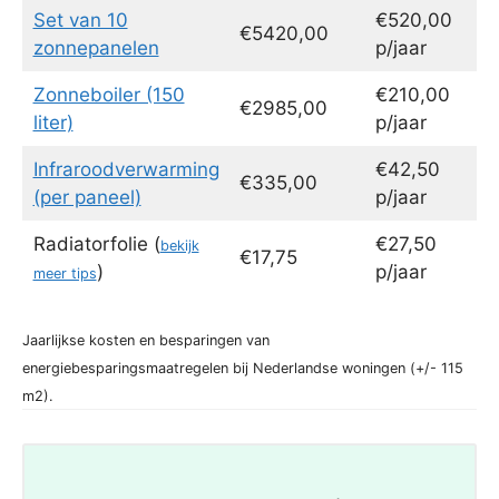
Set van 10
€520,00
€5420,00
zonnepanelen
p/jaar
Zonneboiler (150
€210,00
€2985,00
liter)
p/jaar
Infraroodverwarming
€42,50
€335,00
(per paneel)
p/jaar
Radiatorfolie (
€27,50
bekijk
€17,75
)
p/jaar
meer tips
Jaarlijkse kosten en besparingen van
energiebesparingsmaatregelen bij Nederlandse woningen (+/- 115
m2).