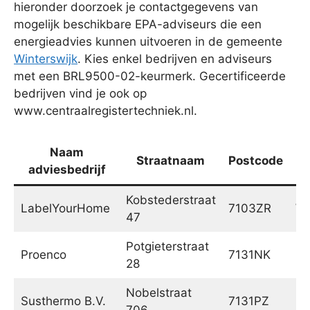
hieronder doorzoek je contactgegevens van
mogelijk beschikbare EPA-adviseurs die een
energieadvies kunnen uitvoeren in de gemeente
Winterswijk
. Kies enkel bedrijven en adviseurs
met een BRL9500-02-keurmerk. Gecertificeerde
bedrijven vind je ook op
www.centraalregistertechniek.nl.
Naam
Straatnaam
Postcode
adviesbedrijf
Kobstederstraat
LabelYourHome
7103ZR
Wi
47
Potgieterstraat
Proenco
7131NK
Li
28
Nobelstraat
Susthermo B.V.
7131PZ
Li
706