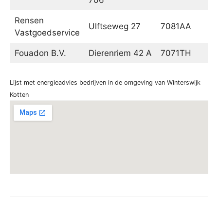
Rensen
Ulftseweg 27
7081AA
Ge
Vastgoedservice
Fouadon B.V.
Dierenriem 42 A
7071TH
Ul
Lijst met energieadvies bedrijven in de omgeving van Winterswijk
Kotten