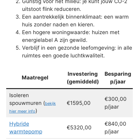
Gunstig voor het milieu: je kunt jouw CO-2
uitstoot flink reduceren.
Een aantrekkelijk binnenklimaat: een warm
huis zonder naden en kieren.
Een hogere woningwaarde: huizen met
energielabel A zijn gewild.
Verblijf in een gezonde leefomgeving: in alle
ruimtes een goede luchtkwaliteit.
Investering
Besparing
Maatregel
(gemiddeld)
p/jaar
Isoleren
€300,00
spouwmuren (
€1595,00
bekijk
p/jaar
)
hier meer info
Hybride
€840,00
€5320,00
warmtepomp
p/jaar