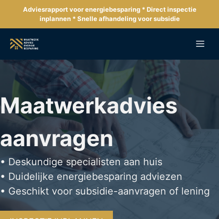
Ga
Adviesrapport voor energiebesparing * Direct inspectie
naar
inplannen * Snelle afhandeling voor subsidie
de
inhoud
Me
Maatwerkadvies
aanvragen
• Deskundige specialisten aan huis
• Duidelijke energiebesparing adviezen
• Geschikt voor subsidie-aanvragen of lening