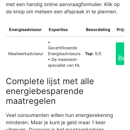
met een handig online aanvraagformulier. Klik op
de knop om meteen een afspraak in te plannen.
Energieadviseur
Expertise
Beoordeling
Prijsin
•
Gecertificeerde
Maatwerkadviseur
Energieadviseurs
Top
: 5/5
Bek
• De maatwerk-
specialist van NL
Complete lijst met alle
energiebesparende
maatregelen
Veel consumenten willen hun energierekening
minderen. Maar je kunt je geld maar 1 keer
uitgeven. Daarvoor is het maatwerkadvies