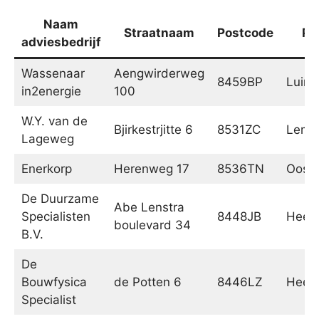
Naam
Straatnaam
Postcode
Pl
adviesbedrijf
Wassenaar
Aengwirderweg
8459BP
Luinj
in2energie
100
W.Y. van de
Bjirkestrjitte 6
8531ZC
Lemm
Lageweg
Enerkorp
Herenweg 17
8536TN
Ooste
De Duurzame
Abe Lenstra
Specialisten
8448JB
Heer
boulevard 34
B.V.
De
Bouwfysica
de Potten 6
8446LZ
Heer
Specialist