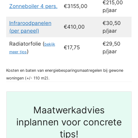
€215,00
Zonneboiler 4 pers.
€3155,00
p/jaar
Infraroodpanelen
€30,50
€410,00
(per paneel)
p/jaar
Radiatorfolie (
€29,50
bekijk
€17,75
)
p/jaar
meer tips
Kosten en baten van energiebesparingsmaatregelen bij gewone
woningen (+/- 110 m2).
Maatwerkadvies
inplannen voor concrete
tips!