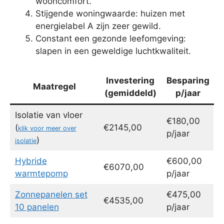
wooncomfort.
Stijgende woningwaarde: huizen met
energielabel A zijn zeer gewild.
Constant een gezonde leefomgeving:
slapen in een geweldige luchtkwaliteit.
Investering
Besparing
Maatregel
(gemiddeld)
p/jaar
Isolatie van vloer
€180,00
(
€2145,00
klik voor meer over
p/jaar
)
isolatie
Hybride
€600,00
€6070,00
warmtepomp
p/jaar
Zonnepanelen set
€475,00
€4535,00
10 panelen
p/jaar