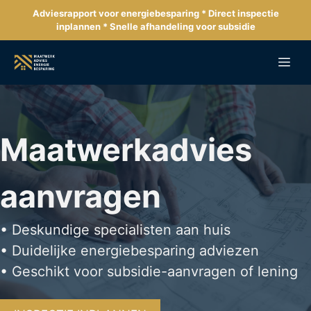
Ga
Adviesrapport voor energiebesparing * Direct inspectie
naar
inplannen * Snelle afhandeling voor subsidie
de
inhoud
Me
Maatwerkadvies
aanvragen
• Deskundige specialisten aan huis
• Duidelijke energiebesparing adviezen
• Geschikt voor subsidie-aanvragen of lening