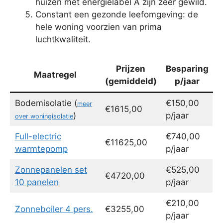
huizen met energielabel A zijn zeer gewild.
Constant een gezonde leefomgeving: de
hele woning voorzien van prima
luchtkwaliteit.
Prijzen
Besparing
Maatregel
(gemiddeld)
p/jaar
Bodemisolatie (
€150,00
meer
€1615,00
)
p/jaar
over woningisolatie
Full-electric
€740,00
€11625,00
warmtepomp
p/jaar
Zonnepanelen set
€525,00
€4720,00
10 panelen
p/jaar
€210,00
Zonneboiler 4 pers.
€3255,00
p/jaar