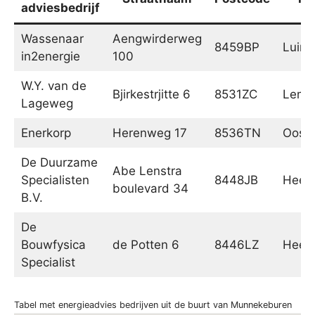
adviesbedrijf
Wassenaar
Aengwirderweg
8459BP
Luinj
in2energie
100
W.Y. van de
Bjirkestrjitte 6
8531ZC
Lemm
Lageweg
Enerkorp
Herenweg 17
8536TN
Ooste
De Duurzame
Abe Lenstra
Specialisten
8448JB
Heer
boulevard 34
B.V.
De
Bouwfysica
de Potten 6
8446LZ
Heer
Specialist
Tabel met energieadvies bedrijven uit de buurt van Munnekeburen