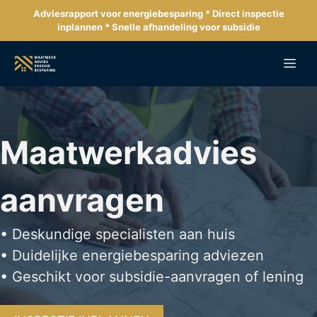
Ga
Adviesrapport voor energiebesparing * Direct inspectie
naar
inplannen * Snelle afhandeling voor subsidie
de
inhoud
Me
Maatwerkadvies
aanvragen
• Deskundige specialisten aan huis
• Duidelijke energiebesparing adviezen
• Geschikt voor subsidie-aanvragen of lening