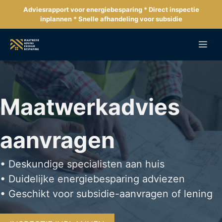
Ga
Adviesrapport voor energiebesparing * Direct inspectie
naar
inplannen * Snelle afhandeling voor subsidie
de
inhoud
Me
Maatwerkadvies
aanvragen
• Deskundige specialisten aan huis
• Duidelijke energiebesparing adviezen
• Geschikt voor subsidie-aanvragen of lening