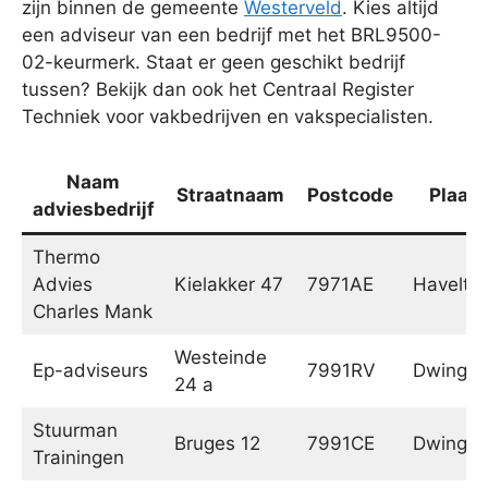
zijn binnen de gemeente
Westerveld
. Kies altijd
een adviseur van een bedrijf met het BRL9500-
02-keurmerk. Staat er geen geschikt bedrijf
tussen? Bekijk dan ook het Centraal Register
Techniek voor vakbedrijven en vakspecialisten.
Naam
Straatnaam
Postcode
Plaats
adviesbedrijf
Thermo
Advies
Kielakker 47
7971AE
Havelte
Charles Mank
Westeinde
Ep-adviseurs
7991RV
Dwingel
24 a
Stuurman
Bruges 12
7991CE
Dwingel
Trainingen