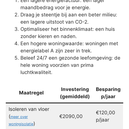
Een lagere energiefactuur: een lager
maandbedrag voor je energie.
Draag je steentje bij aan een beter milieu:
een lagere uitstoot van CO-2.
Optimaliseer het binnenklimaat: een huis
zonder kieren en naden.
Een hogere woningwaarde: woningen met
energielabel A zijn zeer in trek.
Beleef 24/7 een gezonde leefomgeving: de
hele woning voorzien van prima
luchtkwaliteit.
Investering
Besparing
Maatregel
(gemiddeld)
p/jaar
Isoleren van vloer
€120,00
(
€2090,00
meer over
p/jaar
)
woningisolatie