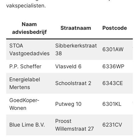
vakspecialisten.
Naam
Straatnaam
Postcode
adviesbedrijf
STOA
Sibberkerkstraat
6301AW
Va
Vastgoedadvies
38
P.P. Scheffer
Vlasveld 6
6336WP
Hu
Energielabel
Schoolstraat 2
6343CE
Kl
Mertens
GoedKoper-
Putweg 10
6301KL
Va
Wonen
Proost
Blue Lime B.V.
6231CV
Me
Willemstraat 27