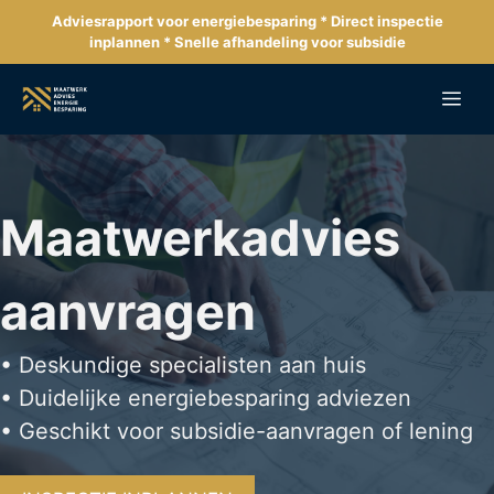
Ga
Adviesrapport voor energiebesparing * Direct inspectie
naar
inplannen * Snelle afhandeling voor subsidie
de
inhoud
Me
Maatwerkadvies
aanvragen
• Deskundige specialisten aan huis
• Duidelijke energiebesparing adviezen
• Geschikt voor subsidie-aanvragen of lening