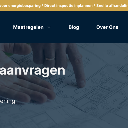
oor energiebesparing * Direct inspectie inplannen * Snelle afhandeli
Maatregelen
Blog
Over Ons
 aanvragen
lening