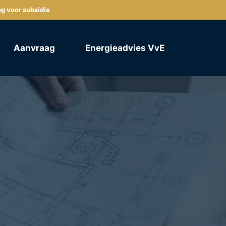
ng voor subsidie
Aanvraag
Energieadvies VvE