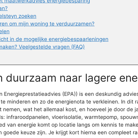
het maatwerkadvies energiebesparing
an?
elsteyn zoeken
eren om mijn woning te verduurzamen?
elen
icht in de mogelijke energiebespaarleningen
maken? Veelgestelde vragen (FAQ)
en duurzaam naar lagere ene
Energieprestatieadvies (EPA)) is een deskundig advies
te minderen en zo de energienota te verkleinen. In dit
 nemen, wat het allemaal kost, en hoeveel je door de j
: infraroodpanelen, vloerisolatie, warmtepomp, spouwmu
bied van energie komt op locatie langs om kennis te mak
goede keuze zijn. Je krijgt kort hierna een compleet r