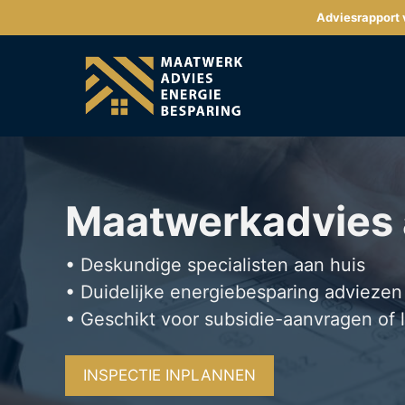
Ga
Adviesrapport v
naar
de
inhoud
Maatwerkadvies
• Deskundige specialisten aan huis
• Duidelijke energiebesparing adviezen
• Geschikt voor subsidie-aanvragen of 
INSPECTIE INPLANNEN