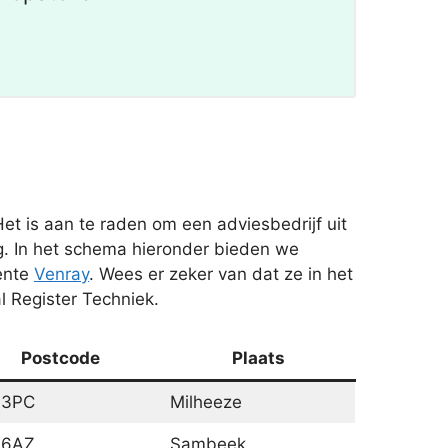
et is aan te raden om een adviesbedrijf uit
ag. In het schema hieronder bieden we
ente
Venray
. Wees er zeker van dat ze in het
l Register Techniek.
Postcode
Plaats
63PC
Milheeze
36AZ
Sambeek