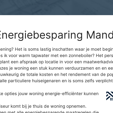
Energiebesparing Man
ening? Het is soms lastig inschatten waar je moet begin
 ik voor warm tapwater met een zonneboiler? Het pers
plant een afspraak op locatie in voor een maatwerkadvie
keuzes je woning een stuk kunnen verduurzamen en en ee
auwkeurig de totale kosten en het rendement van de po
le particuliere huiseigenaren en is soms zelfs verplich
e opties jouw woning energie-efficiënter kunnen
seur komt bij je thuis de woning opnemen.
ngen met alle energiebesparende maatregelen die