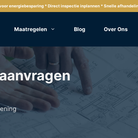
oor energiebesparing * Direct inspectie inplannen * Snelle afhandeli
Maatregelen
Blog
Over Ons
 aanvragen
lening