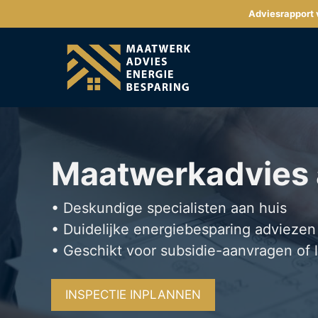
Ga
Adviesrapport v
naar
de
inhoud
Maatwerkadvies
• Deskundige specialisten aan huis
• Duidelijke energiebesparing adviezen
• Geschikt voor subsidie-aanvragen of 
INSPECTIE INPLANNEN