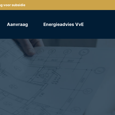
ng voor subsidie
Aanvraag
Energieadvies VvE