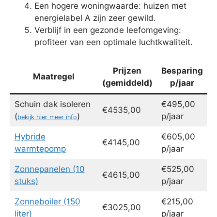
Een hogere woningwaarde: huizen met
energielabel A zijn zeer gewild.
Verblijf in een gezonde leefomgeving:
profiteer van een optimale luchtkwaliteit.
Prijzen
Besparing
Maatregel
(gemiddeld)
p/jaar
Schuin dak isoleren
€495,00
€4535,00
(
)
p/jaar
bekijk hier meer info
Hybride
€605,00
€4145,00
warmtepomp
p/jaar
Zonnepanelen (10
€525,00
€4615,00
stuks)
p/jaar
Zonneboiler (150
€215,00
€3025,00
liter)
p/jaar