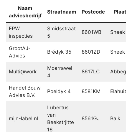
Naam
Straatnaam
Postcode
Plaats
adviesbedrijf
EPW
Smidsstraat
8601WB
Sneek
inspecties
5
GrootAJ-
Brédyk 35
8601ZD
Sneek
Advies
Moarrawei
Multi@work
8617LC
Abbega
4
Handel Bouw
Poeldyk 4
8581KM
Elahuize
Advies B.V.
Lubertus
van
mijn-label.nl
8561GJ
Balk
Beekstrjitte
16