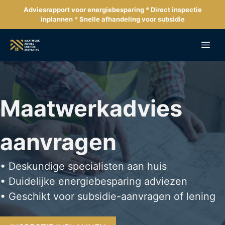
Ga
Adviesrapport voor energiebesparing * Direct inspectie
naar
inplannen * Snelle afhandeling voor subsidie
de
inhoud
Me
Maatwerkadvies
aanvragen
• Deskundige specialisten aan huis
• Duidelijke energiebesparing adviezen
• Geschikt voor subsidie-aanvragen of lening