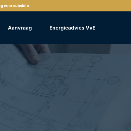
ng voor subsidie
Aanvraag
Energieadvies VvE