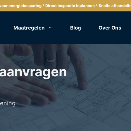
oor energiebesparing * Direct inspectie inplannen * Snelle afhandeli
Maatregelen
Blog
Over Ons
 aanvragen
lening