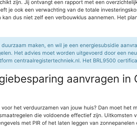
ikt zijn. Jij ontvangt een rapport met een overzichtel
t je ook een verwachting van de totale investeringskos
en kan dus niet zelf een verbouwklus aannemen. Het plan
r duurzaam maken, en wil je een energiesubsidie aanvr
gelen. Het advies moet worden uitgevoerd door een ne
tform centraalregistertechniek.nl. Het BRL9500 certific
giebesparing aanvragen in
ie voor het verduurzamen van jouw huis? Dan moet het
gsmaatregelen die voldoende effectief zijn. Uitkomsten 
engevels met PIR of het laten leggen van zonnepanelen 