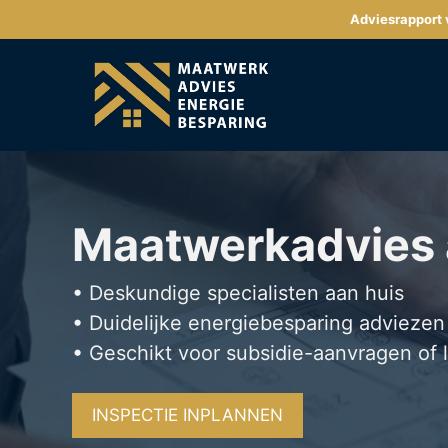
Ga
Adviesrapport v
naar
de
inhoud
Maatwerkadvies
• Deskundige specialisten aan huis
• Duidelijke energiebesparing adviezen
• Geschikt voor subsidie-aanvragen of 
INSPECTIE INPLANNEN