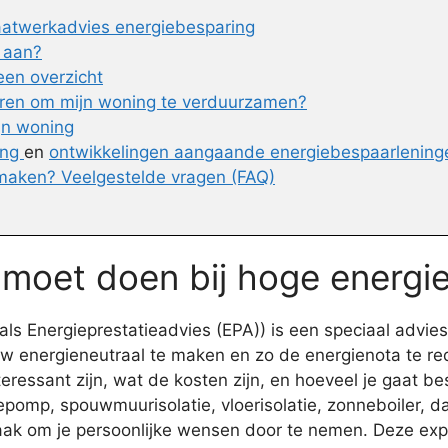
aatwerkadvies energiebesparing
 aan?
en overzicht
eren om mijn woning te verduurzamen?
ijn woning
ing
en
ontwikkelingen aangaande energiebespaarlening
maken? Veelgestelde vragen (FAQ)
e moet doen bij hoge energi
s Energieprestatieadvies (EPA)) is een speciaal advies 
w energieneutraal te maken en zo de energienota te re
essant zijn, wat de kosten zijn, en hoeveel je gaat bes
omp, spouwmuurisolatie, vloerisolatie, zonneboiler, dak
ak om je persoonlijke wensen door te nemen. Deze expe