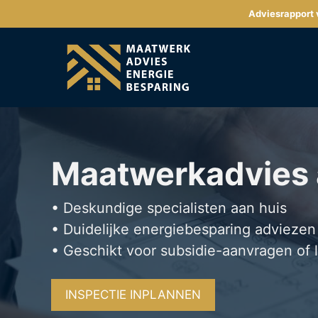
Ga
Adviesrapport v
naar
de
inhoud
Maatwerkadvies
• Deskundige specialisten aan huis
• Duidelijke energiebesparing adviezen
• Geschikt voor subsidie-aanvragen of 
INSPECTIE INPLANNEN