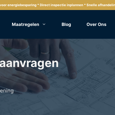
oor energiebesparing * Direct inspectie inplannen * Snelle afhandeli
Maatregelen
Blog
Over Ons
 aanvragen
lening