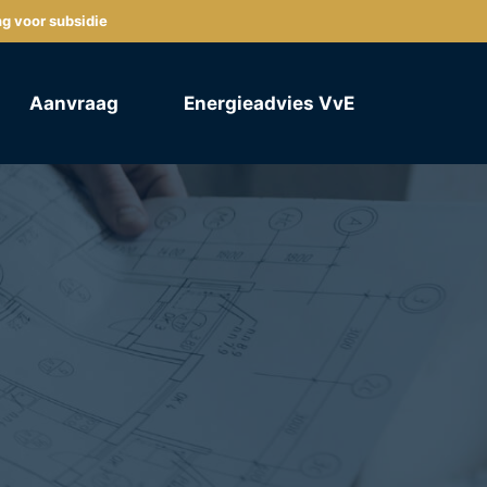
ng voor subsidie
Aanvraag
Energieadvies VvE