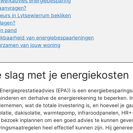
atwerkadvies energiebesparing
 aanvragen?
urs in Lytsewierrum bekijken
rlagen?
ijn pand
ikbaarheid van energiebespaarleningen
urzamen van jouw woning
 slag met je energiekosten
nergieprestatieadvies (EPA)) is een energiebesparings
 minderen en derhalve de energierekening te beperken. I
ernemen, wat de totale investering is, en hoeveel je g
atie, dakisolatie, warmtepomp, infraroodpanelen, HR++ 
een bezoek inplannen om een goed advies te kunnen gev
gsmaatregelen heel effectief kunnen zijn. Hij genereer