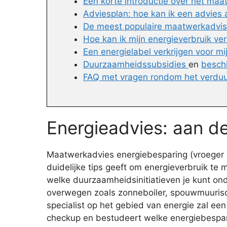
Een korte introductie over het ma
Adviesplan: hoe kan ik een advies
De meest populaire maatwerkadvise
Hoe kan ik mijn energieverbruik ve
Een energielabel verkrijgen voor m
Duurzaamheidssubsidies
en
besch
FAQ met vragen rondom het verdu
Energieadvies: aan de
Maatwerkadvies energiebesparing (vroeger E
duidelijke tips geeft om energieverbruik te
welke duurzaamheidsinitiatieven je kunt ond
overwegen zoals zonneboiler, spouwmuurisol
specialist op het gebied van energie zal 
checkup en bestudeert welke energiebesparin