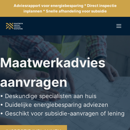
Ga
Adviesrapport voor energiebesparing * Direct inspectie
naar
inplannen * Snelle afhandeling voor subsidie
de
inhoud
Me
Maatwerkadvies
aanvragen
• Deskundige specialisten aan huis
• Duidelijke energiebesparing adviezen
• Geschikt voor subsidie-aanvragen of lening