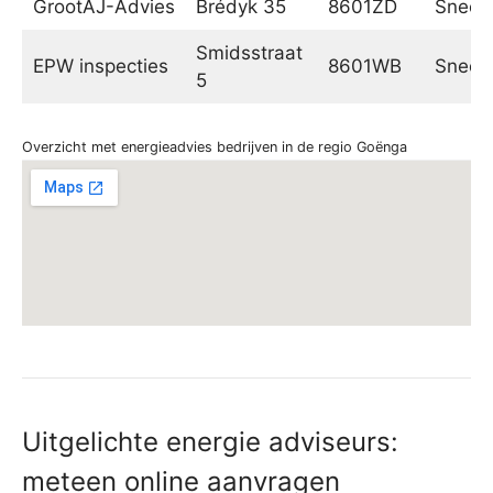
GrootAJ-Advies
Brédyk 35
8601ZD
Sneek
Smidsstraat
EPW inspecties
8601WB
Sneek
5
Overzicht met energieadvies bedrijven in de regio Goënga
Uitgelichte energie adviseurs:
meteen online aanvragen