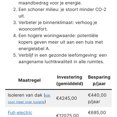
maandbedrag voor je energie.
Een schoner milieu: je stoort minder CO-2
uit.
Verbeter je binnenklimaat: verhoog je
wooncomfort.
Een hogere woningwaarde: potentiële
kopers geven meer uit aan een huis met
energielabel A.
Verblijf in een gezonde leefomgeving: een
aangename luchtkwaliteit in alle ruimtes.
Investering
Besparing
Maatregel
(gemiddeld)
p/jaar
Isoleren van dak (
€440,00
klik
€4245,00
)
p/jaar
voor meer over isolatie
Full-electric
€685,00
€12075,00