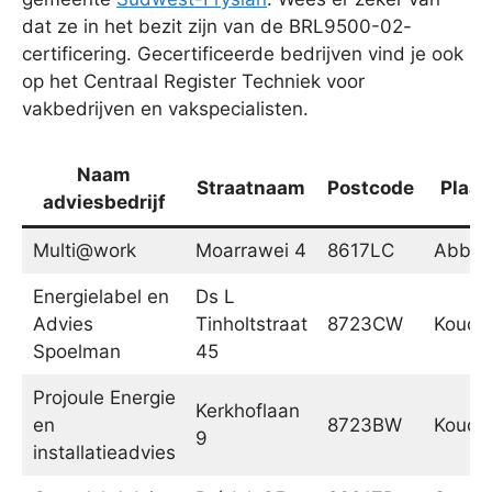
dat ze in het bezit zijn van de BRL9500-02-
certificering. Gecertificeerde bedrijven vind je ook
op het Centraal Register Techniek voor
vakbedrijven en vakspecialisten.
Naam
Straatnaam
Postcode
Plaat
adviesbedrijf
Multi@work
Moarrawei 4
8617LC
Abbeg
Energielabel en
Ds L
Advies
Tinholtstraat
8723CW
Koud
Spoelman
45
Projoule Energie
Kerkhoflaan
en
8723BW
Koud
9
installatieadvies