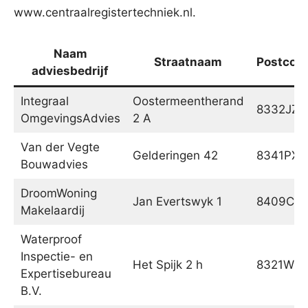
www.centraalregistertechniek.nl.
Naam
Straatnaam
Postcod
adviesbedrijf
Integraal
Oostermeentherand
8332JZ
OmgevingsAdvies
2 A
Van der Vegte
Gelderingen 42
8341PX
Bouwadvies
DroomWoning
Jan Evertswyk 1
8409CT
Makelaardij
Waterproof
Inspectie- en
Het Spijk 2 h
8321WT
Expertisebureau
B.V.