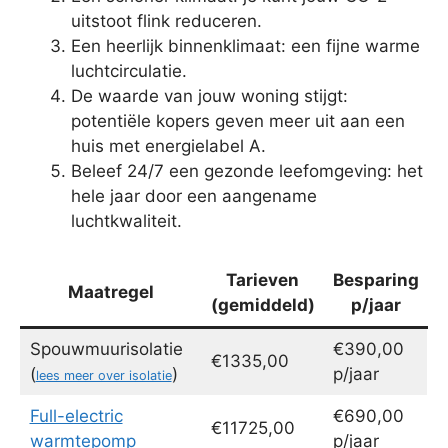
uitstoot flink reduceren.
Een heerlijk binnenklimaat: een fijne warme
luchtcirculatie.
De waarde van jouw woning stijgt:
potentiële kopers geven meer uit aan een
huis met energielabel A.
Beleef 24/7 een gezonde leefomgeving: het
hele jaar door een aangename
luchtkwaliteit.
Tarieven
Besparing
Maatregel
(gemiddeld)
p/jaar
Spouwmuurisolatie
€390,00
€1335,00
(
)
p/jaar
lees meer over isolatie
Full-electric
€690,00
€11725,00
warmtepomp
p/jaar