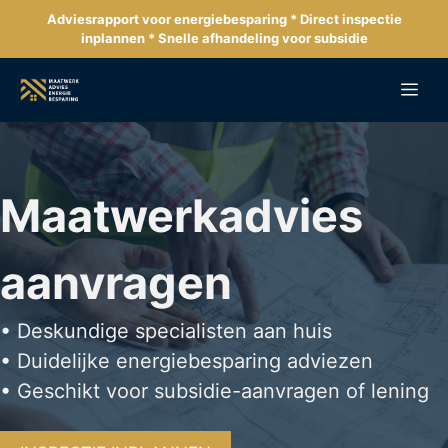
Ga
Adviesrapport voor energiebesparing * Direct inspectie
naar
inplannen * Snelle afhandeling voor subsidie
de
inhoud
Me
Maatwerkadvies
aanvragen
• Deskundige specialisten aan huis
• Duidelijke energiebesparing adviezen
• Geschikt voor subsidie-aanvragen of lening