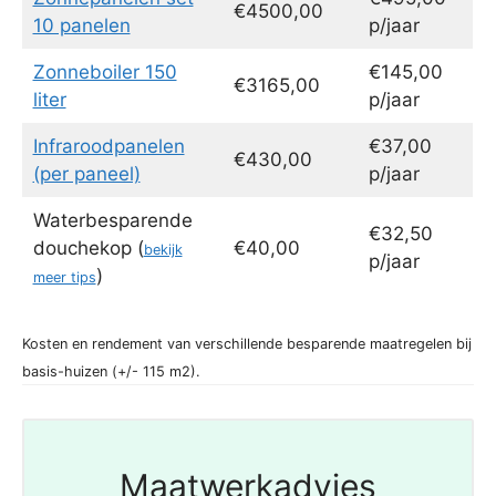
€4500,00
10 panelen
p/jaar
Zonneboiler 150
€145,00
€3165,00
liter
p/jaar
Infraroodpanelen
€37,00
€430,00
(per paneel)
p/jaar
Waterbesparende
€32,50
douchekop (
€40,00
bekijk
p/jaar
)
meer tips
Kosten en rendement van verschillende besparende maatregelen bij
basis-huizen (+/- 115 m2).
Maatwerkadvies