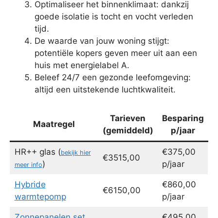
Optimaliseer het binnenklimaat: dankzij
goede isolatie is tocht en vocht verleden
tijd.
De waarde van jouw woning stijgt:
potentiële kopers geven meer uit aan een
huis met energielabel A.
Beleef 24/7 een gezonde leefomgeving:
altijd een uitstekende luchtkwaliteit.
Tarieven
Besparing
Maatregel
(gemiddeld)
p/jaar
HR++ glas (
€375,00
bekijk hier
€3515,00
)
p/jaar
meer info
Hybride
€860,00
€6150,00
warmtepomp
p/jaar
Zonnepanelen set
€495,00