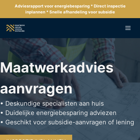
Ga
Adviesrapport voor energiebesparing * Direct inspectie
naar
inplannen * Snelle afhandeling voor subsidie
de
inhoud
Me
Maatwerkadvies
aanvragen
• Deskundige specialisten aan huis
• Duidelijke energiebesparing adviezen
• Geschikt voor subsidie-aanvragen of lening