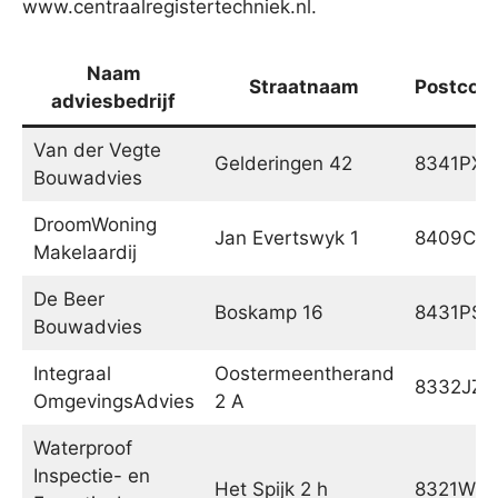
www.centraalregistertechniek.nl.
Naam
Straatnaam
Postcod
adviesbedrijf
Van der Vegte
Gelderingen 42
8341PX
Bouwadvies
DroomWoning
Jan Evertswyk 1
8409CT
Makelaardij
De Beer
Boskamp 16
8431PS
Bouwadvies
Integraal
Oostermeentherand
8332JZ
OmgevingsAdvies
2 A
Waterproof
Inspectie- en
Het Spijk 2 h
8321WT