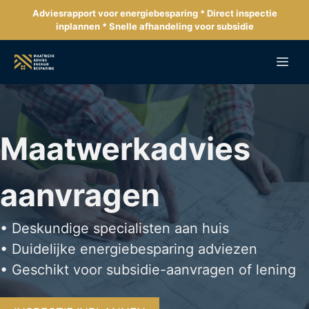
Ga
Adviesrapport voor energiebesparing * Direct inspectie
naar
inplannen * Snelle afhandeling voor subsidie
de
inhoud
Me
Maatwerkadvies
aanvragen
• Deskundige specialisten aan huis
• Duidelijke energiebesparing adviezen
• Geschikt voor subsidie-aanvragen of lening