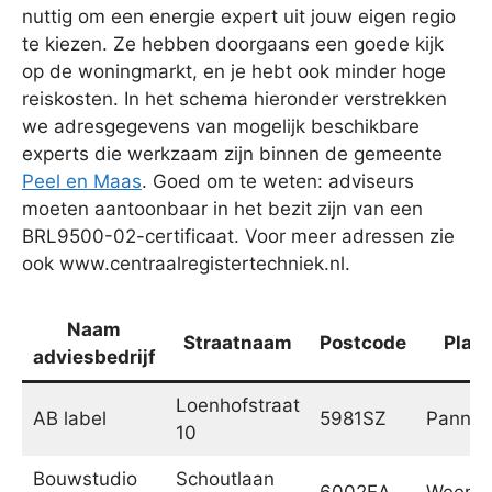
nuttig om een energie expert uit jouw eigen regio
te kiezen. Ze hebben doorgaans een goede kijk
op de woningmarkt, en je hebt ook minder hoge
reiskosten. In het schema hieronder verstrekken
we adresgegevens van mogelijk beschikbare
experts die werkzaam zijn binnen de gemeente
Peel en Maas
. Goed om te weten: adviseurs
moeten aantoonbaar in het bezit zijn van een
BRL9500-02-certificaat. Voor meer adressen zie
ook www.centraalregistertechniek.nl.
Naam
Straatnaam
Postcode
Plaat
adviesbedrijf
Loenhofstraat
AB label
5981SZ
Pannin
10
Bouwstudio
Schoutlaan
6002EA
Weert