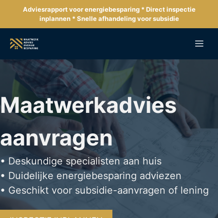
Ga
Adviesrapport voor energiebesparing * Direct inspectie
naar
inplannen * Snelle afhandeling voor subsidie
de
inhoud
Me
Maatwerkadvies
aanvragen
• Deskundige specialisten aan huis
• Duidelijke energiebesparing adviezen
• Geschikt voor subsidie-aanvragen of lening