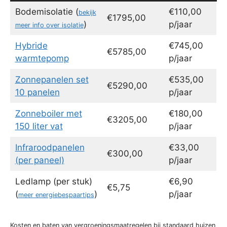
Bodemisolatie (
€110,00
bekijk
€1795,00
)
p/jaar
meer info over isolatie
Hybride
€745,00
€5785,00
warmtepomp
p/jaar
Zonnepanelen set
€535,00
€5290,00
10 panelen
p/jaar
Zonneboiler met
€180,00
€3205,00
150 liter vat
p/jaar
Infraroodpanelen
€33,00
€300,00
(per paneel)
p/jaar
Ledlamp (per stuk)
€6,90
€5,75
(
)
p/jaar
meer energiebespaartips
Kosten en baten van vergroeningsmaatregelen bij standaard huizen