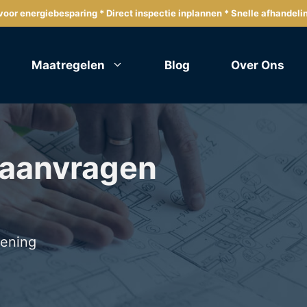
oor energiebesparing * Direct inspectie inplannen * Snelle afhandeli
Maatregelen
Blog
Over Ons
 aanvragen
lening