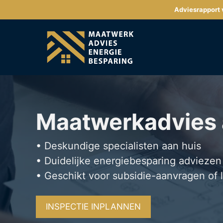
Ga
Adviesrapport v
naar
de
inhoud
Maatwerkadvies
• Deskundige specialisten aan huis
• Duidelijke energiebesparing adviezen
• Geschikt voor subsidie-aanvragen of 
INSPECTIE INPLANNEN