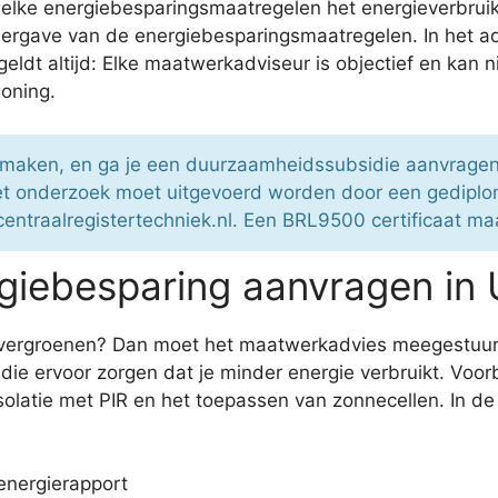
lke energiebesparingsmaatregelen het energieverbruik d
eergave van de energiebesparingsmaatregelen. In het ad
 geldt altijd: Elke maatwerkadviseur is objectief en kan
woning.
 maken, en ga je een duurzaamheidssubsidie aanvrage
Het onderzoek moet uitgevoerd worden door een gedip
 centraalregistertechniek.nl. Een BRL9500 certificaat m
iebesparing aanvragen in U
 te vergroenen? Dan moet het maatwerkadvies meegestuu
die ervoor zorgen dat je minder energie verbruikt. Voo
olatie met PIR en het toepassen van zonnecellen. In de
energierapport