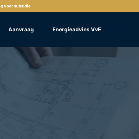
ng voor subsidie
Aanvraag
Energieadvies VvE