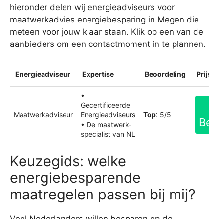
hieronder delen wij
energieadviseurs voor
maatwerkadvies energiebesparing in Megen
die
meteen voor jouw klaar staan. Klik op een van de
aanbieders om een contactmoment in te plannen.
Energieadviseur
Expertise
Beoordeling
Prijsin
•
Gecertificeerde
Maatwerkadviseur
Energieadviseurs
Top
: 5/5
Bek
• De maatwerk-
specialist van NL
Keuzegids: welke
energiebesparende
maatregelen passen bij mij?
Veel Nederlanders willen besparen op de