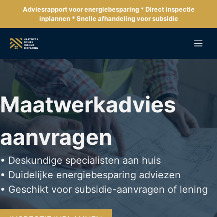
Ga
Adviesrapport voor energiebesparing * Direct inspectie
naar
inplannen * Snelle afhandeling voor subsidie
de
inhoud
Me
Maatwerkadvies
aanvragen
• Deskundige specialisten aan huis
• Duidelijke energiebesparing adviezen
• Geschikt voor subsidie-aanvragen of lening