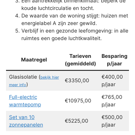
Een aantrekkelijk binnenklimaat: beperk de
koude luchtcirculatie en tocht.
De waarde van de woning stijgt: huizen met
energielabel A zijn zeer gewild.
Verblijf in een gezonde leefomgeving: in alle
ruimtes een goede luchtkwaliteit.
Tarieven
Besparing
Maatregel
(gemiddeld)
p/jaar
Glasisolatie (
€400,00
bekijk hier
€3350,00
)
p/jaar
meer info
Full-electric
€765,00
€10975,00
warmtepomp
p/jaar
Set van 10
€500,00
€5225,00
zonnepanelen
p/jaar