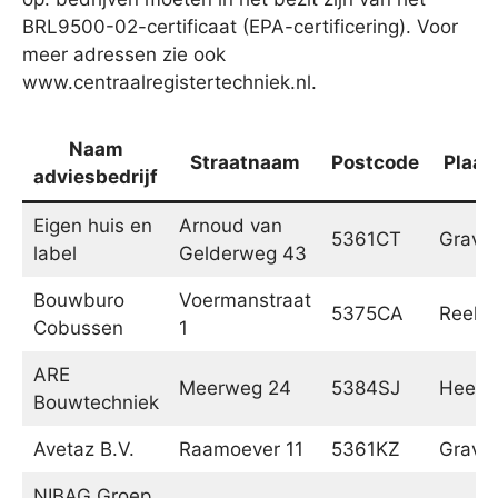
BRL9500-02-certificaat (EPA-certificering). Voor
meer adressen zie ook
www.centraalregistertechniek.nl.
Naam
Straatnaam
Postcode
Plaat
adviesbedrijf
Eigen huis en
Arnoud van
5361CT
Grave
label
Gelderweg 43
Bouwburo
Voermanstraat
5375CA
Reek
Cobussen
1
ARE
Meerweg 24
5384SJ
Heesc
Bouwtechniek
Avetaz B.V.
Raamoever 11
5361KZ
Grave
NIBAG Groep