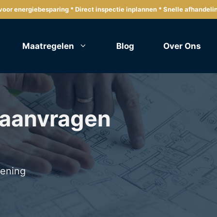
oor energiebesparing * Direct inspectie inplannen * Snelle afhandeli
Maatregelen
Blog
Over Ons
 aanvragen
lening