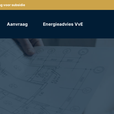
ng voor subsidie
Aanvraag
Energieadvies VvE