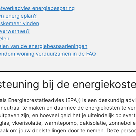
aatwerkadvies energiebesparing
en energieplan?
askemeer vinden
r verwarmen?
elen
elen van de energiebespaarleningen
 rondom woning verduurzamen in de FAQ
teuning bij de energiekost
s Energieprestatieadvies (EPA)) is een deskundig advi
eneutraal te maken en daarmee de energiekosten te ver
tgaven zijn, en hoeveel geld het je uiteindelijk oplever
s, vloerisolatie, warmtepomp, dakisolatie, zonneboiler.
raak om jouw doelstellingen door te nemen. Deze persoo