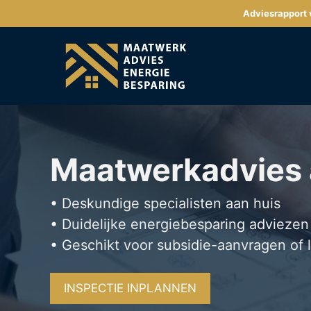
Ga
Adviesrapport v
naar
de
inhoud
Maatwerkadvies
• Deskundige specialisten aan huis
• Duidelijke energiebesparing adviezen
• Geschikt voor subsidie-aanvragen of 
INSPECTIE INPLANNEN