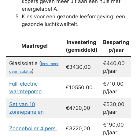
kopers geven meer uit aan een huis met
energielabel A.
Kies voor een gezonde leefomgeving: een
gezonde luchtkwaliteit.
Investering
Besparing
Maatregel
(gemiddeld)
p/jaar
Glasisolatie (
€440,00
lees meer
€3430,00
)
p/jaar
over isolatie
Full-electric
€710,00
€10550,00
warmtepomp
p/jaar
Set van 10
€530,00
€4720,00
zonnepanelen
p/jaar
€190,00
Zonneboiler 4 pers.
€3220,00
p/jaar