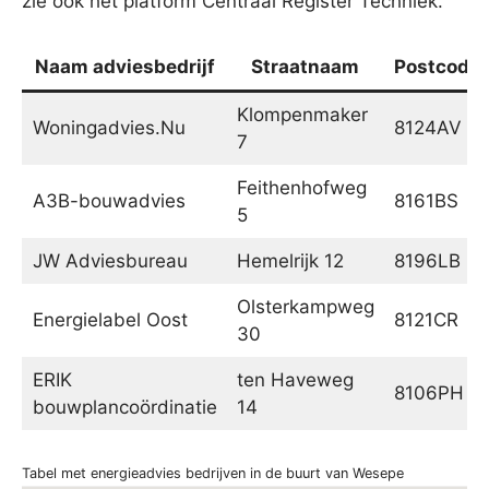
zie ook het platform Centraal Register Techniek.
Naam adviesbedrijf
Straatnaam
Postcode
Klompenmaker
Woningadvies.Nu
8124AV
7
Feithenhofweg
A3B-bouwadvies
8161BS
5
JW Adviesbureau
Hemelrijk 12
8196LB
Olsterkampweg
Energielabel Oost
8121CR
30
ERIK
ten Haveweg
8106PH
bouwplancoördinatie
14
Tabel met energieadvies bedrijven in de buurt van Wesepe