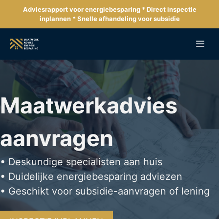
Ga
Adviesrapport voor energiebesparing * Direct inspectie
naar
inplannen * Snelle afhandeling voor subsidie
de
inhoud
Me
Maatwerkadvies
aanvragen
• Deskundige specialisten aan huis
• Duidelijke energiebesparing adviezen
• Geschikt voor subsidie-aanvragen of lening