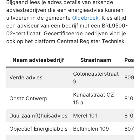
Bijgaand lees je adres details van erkende
adviesbedrijven die een energieadvies kunnen
uitvoeren in de gemeente
Oldebroek
. Kies altijd
een adviseur van een bedrijf met een BRL9500-
02-certificaat. Gecertificeerde bedrijven vind je
ook op het platform Centraal Register Techniek.
Naam adviesbedrijf
Straatnaam
Postc
Cotoneasterstraat
Verde advies
8091
9
Kanaalstraat OZ
Oostz Ontwerp
8102
15 a
Duurzaam(t)huisadvies
Merel 101
8103
Objectief Energielabels
Beltmolen 109
8071T