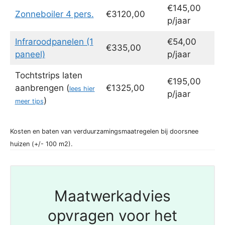
€145,00
Zonneboiler 4 pers.
€3120,00
p/jaar
Infraroodpanelen (1
€54,00
€335,00
paneel)
p/jaar
Tochtstrips laten
€195,00
aanbrengen (
€1325,00
lees hier
p/jaar
)
meer tips
Kosten en baten van verduurzamingsmaatregelen bij doorsnee
huizen (+/- 100 m2).
Maatwerkadvies
opvragen voor het