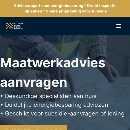
Ga
Adviesrapport voor energiebesparing * Direct inspectie
naar
inplannen * Snelle afhandeling voor subsidie
de
inhoud
Me
Maatwerkadvies
aanvragen
• Deskundige specialisten aan huis
• Duidelijke energiebesparing adviezen
• Geschikt voor subsidie-aanvragen of lening