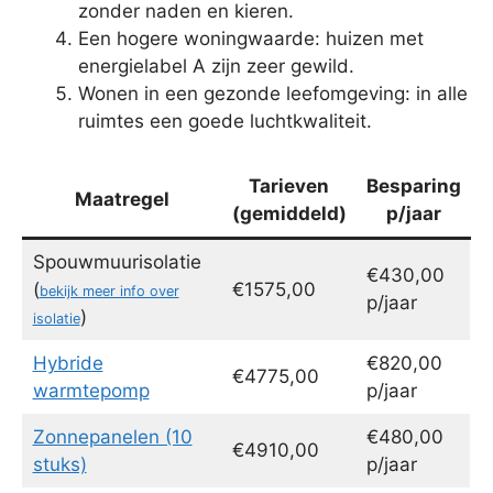
zonder naden en kieren.
Een hogere woningwaarde: huizen met
energielabel A zijn zeer gewild.
Wonen in een gezonde leefomgeving: in alle
ruimtes een goede luchtkwaliteit.
Tarieven
Besparing
Maatregel
(gemiddeld)
p/jaar
Spouwmuurisolatie
€430,00
(
€1575,00
bekijk meer info over
p/jaar
)
isolatie
Hybride
€820,00
€4775,00
warmtepomp
p/jaar
Zonnepanelen (10
€480,00
€4910,00
stuks)
p/jaar