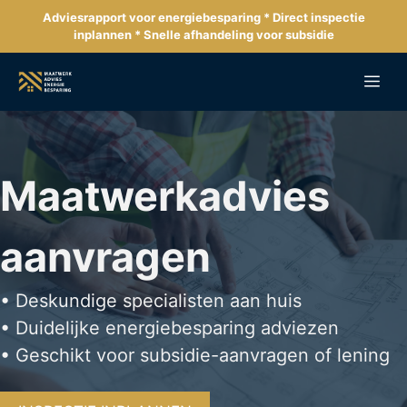
Ga
Adviesrapport voor energiebesparing * Direct inspectie
naar
inplannen * Snelle afhandeling voor subsidie
de
inhoud
Me
Maatwerkadvies
aanvragen
• Deskundige specialisten aan huis
• Duidelijke energiebesparing adviezen
• Geschikt voor subsidie-aanvragen of lening