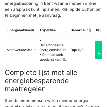
energiebesparing in Bant
waar je meteen online
een afspraak kunt inplannen. Klik op de button om
te beginnen met je aanvraag.
Energieadviseur
Expertise
Beoordeling
Prijsin
•
Gecertificeerde
Maatwerkadviseur
Energieadviseurs
Top
: 5/5
Bek
• De maatwerk-
specialist van NL
Complete lijst met alle
energiebesparende
maatregelen
Steeds meer mensen willen minder energie
gebruiken. Maar waar moet ik beginnen? Daarvoor