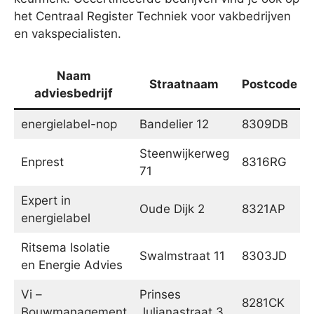
het Centraal Register Techniek voor vakbedrijven
en vakspecialisten.
Naam
Straatnaam
Postcode
adviesbedrijf
energielabel-nop
Bandelier 12
8309DB
Steenwijkerweg
Enprest
8316RG
71
Expert in
Oude Dijk 2
8321AP
energielabel
Ritsema Isolatie
Swalmstraat 11
8303JD
en Energie Advies
Vi –
Prinses
8281CK
Bouwmanagement
Julianastraat 3