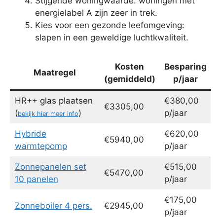
Stijgende woningwaarde: woningen met
energielabel A zijn zeer in trek.
Kies voor een gezonde leefomgeving:
slapen in een geweldige luchtkwaliteit.
Kosten
Besparing
Maatregel
(gemiddeld)
p/jaar
HR++ glas plaatsen
€380,00
€3305,00
(
)
p/jaar
bekijk hier meer info
Hybride
€620,00
€5940,00
warmtepomp
p/jaar
Zonnepanelen set
€515,00
€5470,00
10 panelen
p/jaar
€175,00
Zonneboiler 4 pers.
€2945,00
p/jaar