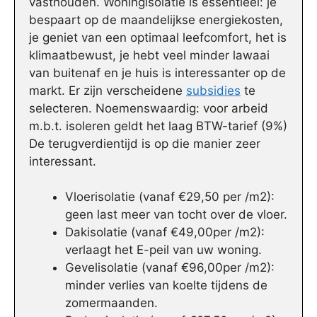
vasthouden. Woningisolatie is essentieel: je
bespaart op de maandelijkse energiekosten,
je geniet van een optimaal leefcomfort, het is
klimaatbewust, je hebt veel minder lawaai
van buitenaf en je huis is interessanter op de
markt. Er zijn verscheidene
subsidies
te
selecteren. Noemenswaardig: voor arbeid
m.b.t. isoleren geldt het laag BTW-tarief (9%)
De terugverdientijd is op die manier zeer
interessant.
Vloerisolatie (vanaf €29,50 per /m2):
geen last meer van tocht over de vloer.
Dakisolatie (vanaf €49,00per /m2):
verlaagt het E-peil van uw woning.
Gevelisolatie (vanaf €96,00per /m2):
minder verlies van koelte tijdens de
zomermaanden.