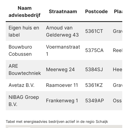
Naam
Straatnaam
Postcode
Plaat
adviesbedrijf
Eigen huis en
Arnoud van
5361CT
Grave
label
Gelderweg 43
Bouwburo
Voermanstraat
5375CA
Reek
Cobussen
1
ARE
Meerweg 24
5384SJ
Heesc
Bouwtechniek
Avetaz B.V.
Raamoever 11
5361KZ
Grave
NIBAG Groep
Frankenweg 1
5349AP
Oss
B.V.
Tabel met energieadvies bedrijven actief in de regio Schaijk