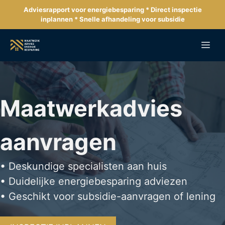
Ga
Adviesrapport voor energiebesparing * Direct inspectie
naar
inplannen * Snelle afhandeling voor subsidie
de
inhoud
Me
Maatwerkadvies
aanvragen
• Deskundige specialisten aan huis
• Duidelijke energiebesparing adviezen
• Geschikt voor subsidie-aanvragen of lening