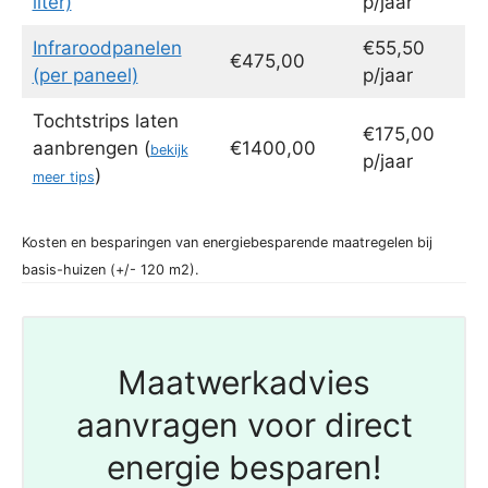
liter)
p/jaar
Infraroodpanelen
€55,50
€475,00
(per paneel)
p/jaar
Tochtstrips laten
€175,00
aanbrengen (
€1400,00
bekijk
p/jaar
)
meer tips
Kosten en besparingen van energiebesparende maatregelen bij
basis-huizen (+/- 120 m2).
Maatwerkadvies
aanvragen voor direct
energie besparen!