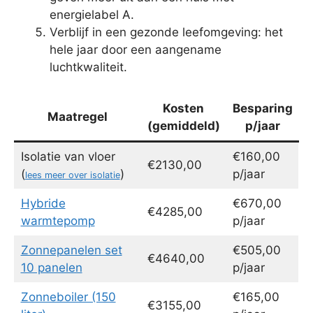
energielabel A.
Verblijf in een gezonde leefomgeving: het
hele jaar door een aangename
luchtkwaliteit.
Kosten
Besparing
Maatregel
(gemiddeld)
p/jaar
Isolatie van vloer
€160,00
€2130,00
(
)
p/jaar
lees meer over isolatie
Hybride
€670,00
€4285,00
warmtepomp
p/jaar
Zonnepanelen set
€505,00
€4640,00
10 panelen
p/jaar
Zonneboiler (150
€165,00
€3155,00