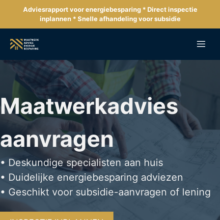
Ga
Adviesrapport voor energiebesparing * Direct inspectie
naar
inplannen * Snelle afhandeling voor subsidie
de
inhoud
Me
Maatwerkadvies
aanvragen
• Deskundige specialisten aan huis
• Duidelijke energiebesparing adviezen
• Geschikt voor subsidie-aanvragen of lening