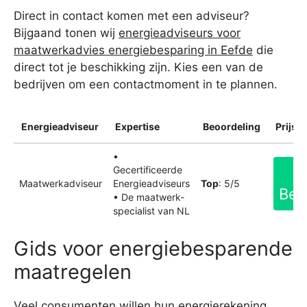
Direct in contact komen met een adviseur?
Bijgaand tonen wij
energieadviseurs voor
maatwerkadvies energiebesparing in Eefde
die
direct tot je beschikking zijn. Kies een van de
bedrijven om een contactmoment in te plannen.
Energieadviseur
Expertise
Beoordeling
Prijsin
•
Gecertificeerde
Maatwerkadviseur
Energieadviseurs
Top
: 5/5
Bek
• De maatwerk-
specialist van NL
Gids voor energiebesparende
maatregelen
Veel consumenten willen hun energierekening