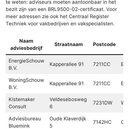
te weten: adviseurs moeten aantoonbaar in het
bezit zijn van een BRL9500-02-certificaat. Voor
meer adressen zie ook het Centraal Register
Techniek voor vakbedrijven en vakspecialisten.
Naam
Straatnaam
Postcode
P
adviesbedrijf
EnergieSchouw
Kapperallee 91
7211CC
Eef
B.V.
WoningSchouw
Kapperallee 91
7211CC
Eef
B.V.
Kistemaker
Veldesebosweg
7231DW
War
Consult
6
Adviesbureau
Oude Klaverdijk
7142HC
Gro
Bluemink
5