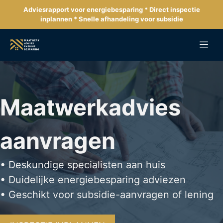
Ga
Adviesrapport voor energiebesparing * Direct inspectie
naar
inplannen * Snelle afhandeling voor subsidie
de
inhoud
Me
Maatwerkadvies
aanvragen
• Deskundige specialisten aan huis
• Duidelijke energiebesparing adviezen
• Geschikt voor subsidie-aanvragen of lening