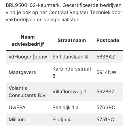
BRL9500-02-keurmerk. Gecertificeerde bedrijven
vind je ook op het Centraal Register Techniek voor
vakbedrijven en vakspecialisten.
Naam
Straatnaam
Postcode
adviesbedrijf
vdHoogen|bouw
Sint Janslaan 8
5836AZ
S
Karbindersstraat
Maatgevers
5914NW
V
8
Volantis
Villafloraweg 1
5928SZ
V
Consultants B.V.
UwEPA
Peeldijk 1 a
5763PC
M
Milicon
Florijn 4
5751PC
D