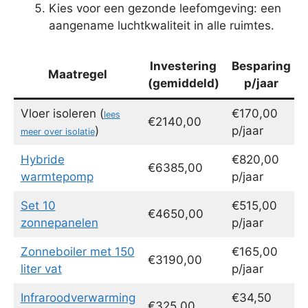
Kies voor een gezonde leefomgeving: een
aangename luchtkwaliteit in alle ruimtes.
Investering
Besparing
Maatregel
(gemiddeld)
p/jaar
Vloer isoleren (
€170,00
lees
€2140,00
)
p/jaar
meer over isolatie
Hybride
€820,00
€6385,00
warmtepomp
p/jaar
Set 10
€515,00
€4650,00
zonnepanelen
p/jaar
Zonneboiler met 150
€165,00
€3190,00
liter vat
p/jaar
Infraroodverwarming
€34,50
€325,00