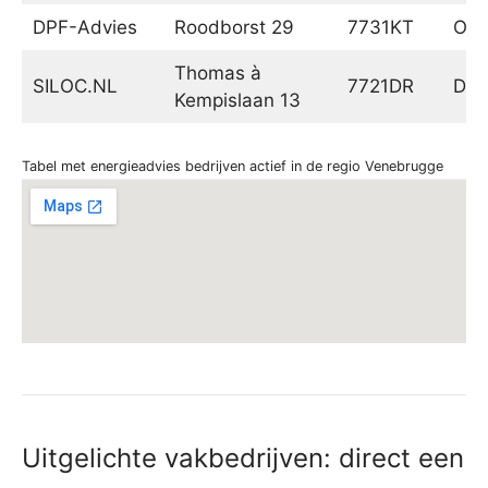
DPF-Advies
Roodborst 29
7731KT
Om
Thomas à
SILOC.NL
7721DR
Dal
Kempislaan 13
Tabel met energieadvies bedrijven actief in de regio Venebrugge
Uitgelichte vakbedrijven: direct een