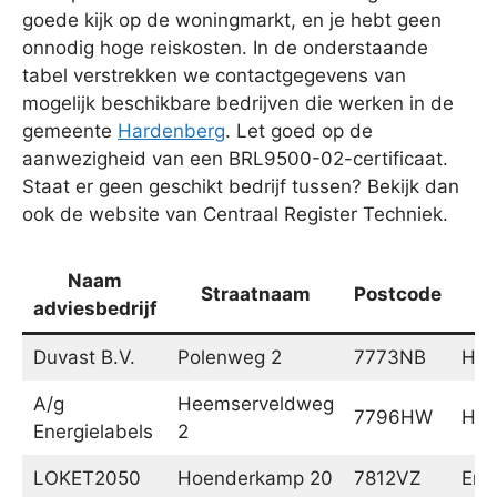
goede kijk op de woningmarkt, en je hebt geen
onnodig hoge reiskosten. In de onderstaande
tabel verstrekken we contactgegevens van
mogelijk beschikbare bedrijven die werken in de
gemeente
Hardenberg
. Let goed op de
aanwezigheid van een BRL9500-02-certificaat.
Staat er geen geschikt bedrijf tussen? Bekijk dan
ook de website van Centraal Register Techniek.
Naam
Straatnaam
Postcode
adviesbedrijf
Duvast B.V.
Polenweg 2
7773NB
Har
A/g
Heemserveldweg
7796HW
Hee
Energielabels
2
LOKET2050
Hoenderkamp 20
7812VZ
Em