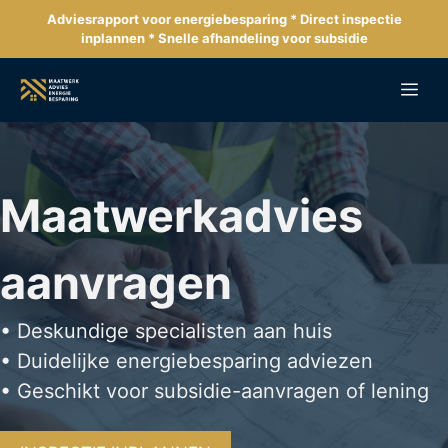
Ga
Adviesrapport voor energiebesparing * Direct inspectie
naar
inplannen * Snelle afhandeling voor subsidie
de
inhoud
Me
Maatwerkadvies
aanvragen
• Deskundige specialisten aan huis
• Duidelijke energiebesparing adviezen
• Geschikt voor subsidie-aanvragen of lening