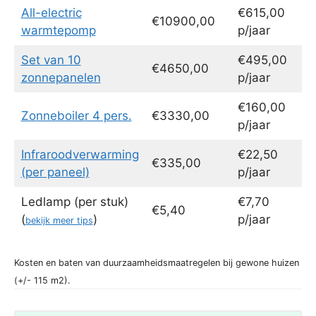
All-electric
€615,00
€10900,00
warmtepomp
p/jaar
Set van 10
€495,00
€4650,00
zonnepanelen
p/jaar
€160,00
Zonneboiler 4 pers.
€3330,00
p/jaar
Infraroodverwarming
€22,50
€335,00
(per paneel)
p/jaar
Ledlamp (per stuk)
€7,70
€5,40
(
)
p/jaar
bekijk meer tips
Kosten en baten van duurzaamheidsmaatregelen bij gewone huizen
(+/- 115 m2).