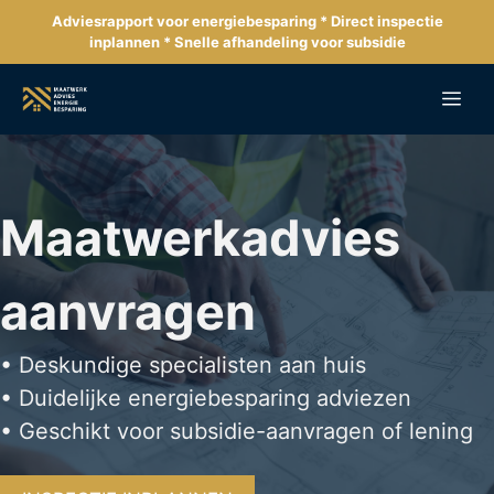
Ga
Adviesrapport voor energiebesparing * Direct inspectie
naar
inplannen * Snelle afhandeling voor subsidie
de
inhoud
Me
Maatwerkadvies
aanvragen
• Deskundige specialisten aan huis
• Duidelijke energiebesparing adviezen
• Geschikt voor subsidie-aanvragen of lening