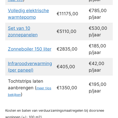
Volledig elektrische
€785,00
€11175,00
warmtepomp
p/jaar
Set van 10
€530,00
€5110,00
zonnepanelen
p/jaar
€185,00
Zonneboiler 150 liter
€2835,00
p/jaar
Infraroodverwarming
€42,00
€405,00
(per paneel)
p/jaar
Tochtstrips laten
€195,00
aanbrengen (
€1350,00
meer tips
p/jaar
)
bekijken
Kosten en baten van verduurzamingsmaatregelen bij doorsnee
woningen (+/- 100 m2).