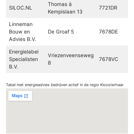
Thomas à
SILOC.NL
7721DR
Da
Kempislaan 13
Linneman
Bouw en
De Groaf 5
7678DE
Ge
Advies B.V.
Energielabel
Vriezenveenseweg
Specialisten
7678VC
Ge
8
B.V.
Tabel met energieadvies bedrijven actief in de regio Kloosterhaar