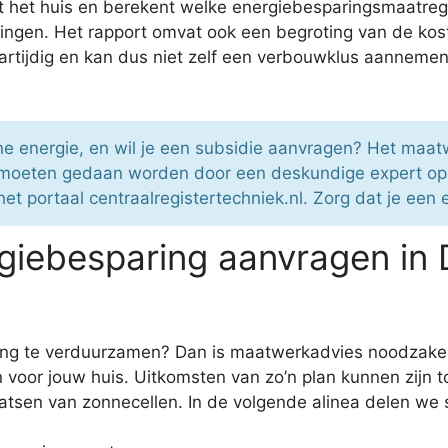
rt het huis en berekent welke energiebesparingsmaatrege
singen. Het rapport omvat ook een begroting van de ko
tijdig en kan dus niet zelf een verbouwklus aannemen.
ene energie, en wil je een subsidie aanvragen? Het maa
moeten gedaan worden door een deskundige expert op h
et portaal centraalregistertechniek.nl. Zorg dat je een 
iebesparing aanvragen in 
ning te verduurzamen? Dan is maatwerkadvies noodzake
n voor jouw huis. Uitkomsten van zo’n plan kunnen zijn
aatsen van zonnecellen. In de volgende alinea delen we