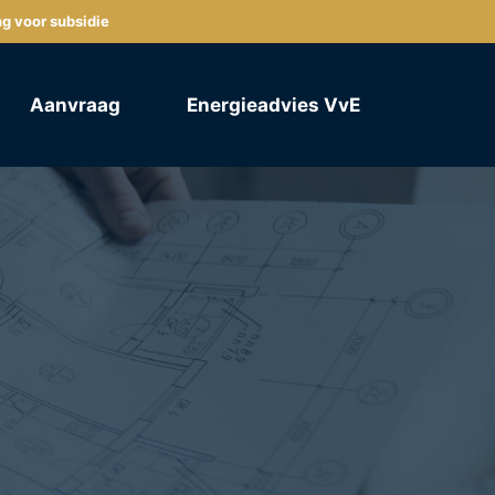
ng voor subsidie
Aanvraag
Energieadvies VvE