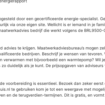
energierapport
steld door een gecertificeerde energie-specialist. Gec
rlijk via onze eigen site. Wellicht is er iemand in je fam
 maatwerkadvies bedrijf die werkt volgens de BRL9500-02
d advies te krijgen. Maatwerkadviesbureau’s mogen zelf
ificeerde bedrijven. Beschrijf je wensen van tevoren. W
an verwarmen met bijvoorbeeld een warmtepomp? Wil je hu
 zo duidelijk als je kunt. De prijsopgaven van adviseurs
de voorbereiding is essentieel. Bezoek dan zeker eerst
is.nl te gebruiken kom je tot een weergave met mogelij
ieven en de terugverdien-termijnen. Dit is gratis, en vo