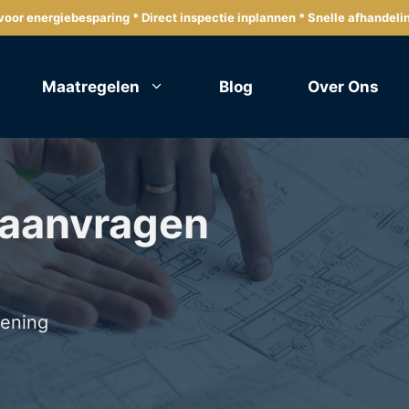
oor energiebesparing * Direct inspectie inplannen * Snelle afhandeli
Maatregelen
Blog
Over Ons
 aanvragen
lening