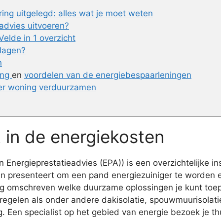
ng uitgelegd: alles wat je moet weten
eadvies uitvoeren?
elde in 1 overzicht
rlagen?
n
ing
en
voordelen van de energiebespaarleningen
er woning verduurzamen
t in de energiekosten
Energieprestatieadvies (EPA)) is een overzichtelijke i
lan presenteert om een pand energiezuiniger te worden 
rig omschreven welke duurzame oplossingen je kunt toe
egelen als onder andere dakisolatie, spouwmuurisolatie,
ig. Een specialist op het gebied van energie bezoek je 