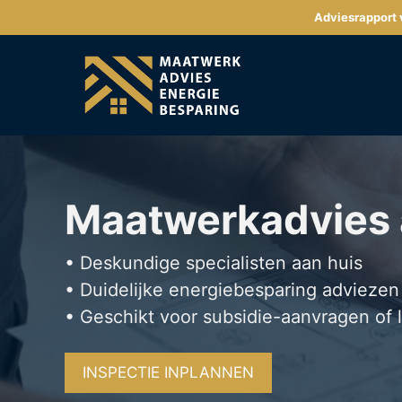
Ga
Adviesrapport v
naar
de
inhoud
Maatwerkadvies
• Deskundige specialisten aan huis
• Duidelijke energiebesparing adviezen
• Geschikt voor subsidie-aanvragen of 
INSPECTIE INPLANNEN