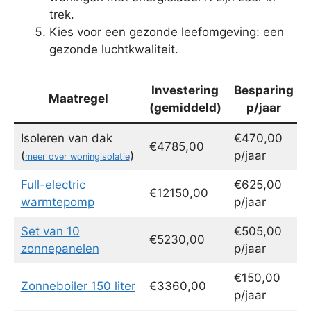
trek.
Kies voor een gezonde leefomgeving: een
gezonde luchtkwaliteit.
Investering
Besparing
Maatregel
(gemiddeld)
p/jaar
Isoleren van dak
€470,00
€4785,00
(
)
p/jaar
meer over woningisolatie
Full-electric
€625,00
€12150,00
warmtepomp
p/jaar
Set van 10
€505,00
€5230,00
zonnepanelen
p/jaar
€150,00
Zonneboiler 150 liter
€3360,00
p/jaar