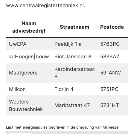
www.centraalregistertechniek.nl.
Naam
Straatnaam
Postcode
adviesbedrijf
UwEPA
Peeldijk 1 a
5763PC
M
vdHoogen|bouw
Sint Janslaan 8
5836AZ
S
Karbindersstraat
Maatgevers
5914NW
V
8
Milicon
Florijn 4
5751PC
D
Wouters
Marktstraat 47
5731HT
Mi
Bouwtechniek
Lijst met energieadvies bedrijven in de omgeving van Milheeze