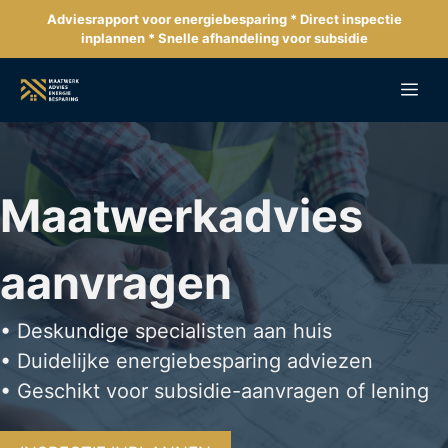
Ga
Adviesrapport voor energiebesparing * Direct inspectie
naar
inplannen * Snelle afhandeling voor subsidie
de
inhoud
Me
Maatwerkadvies
aanvragen
• Deskundige specialisten aan huis
• Duidelijke energiebesparing adviezen
• Geschikt voor subsidie-aanvragen of lening