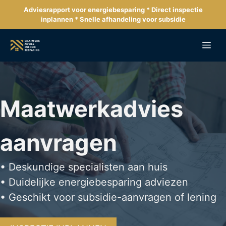
Ga
Adviesrapport voor energiebesparing * Direct inspectie
naar
inplannen * Snelle afhandeling voor subsidie
de
inhoud
Me
Maatwerkadvies
aanvragen
• Deskundige specialisten aan huis
• Duidelijke energiebesparing adviezen
• Geschikt voor subsidie-aanvragen of lening