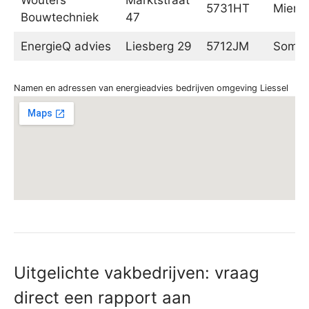
5731HT
Mierlo
Bouwtechniek
47
EnergieQ advies
Liesberg 29
5712JM
Somer
Namen en adressen van energieadvies bedrijven omgeving Liessel
Uitgelichte vakbedrijven: vraag
direct een rapport aan