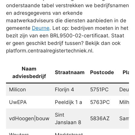
onderstaande tabel verstrekken we bedrijfsnamen
en adresgegevens van erkende
maatwerkadviseurs die diensten aanbieden in de
gemeente
Deurne
. Let op: bedrijven moeten in het
bezit zijn van een BRL9500-02-certificaat. Staat
er geen geschikt bedrijf tussen? Bekijk dan ook
platform.centraalregistertechniek.nl.
Naam
Straatnaam
Postcode
Plaa
adviesbedrijf
Milicon
Florijn 4
5751PC
Deurn
UwEPA
Peeldijk 1 a
5763PC
Milhe
Sint
vdHoogen|bouw
5836AZ
Samb
Janslaan 8
Wouters
Marktstraat