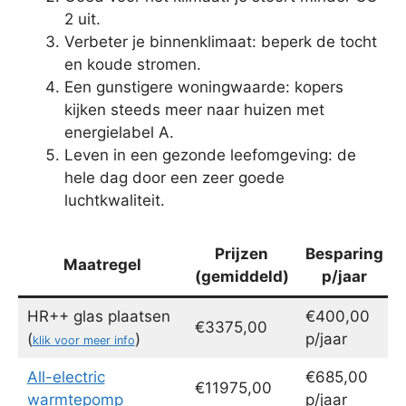
2 uit.
Verbeter je binnenklimaat: beperk de tocht
en koude stromen.
Een gunstigere woningwaarde: kopers
kijken steeds meer naar huizen met
energielabel A.
Leven in een gezonde leefomgeving: de
hele dag door een zeer goede
luchtkwaliteit.
Prijzen
Besparing
Maatregel
(gemiddeld)
p/jaar
HR++ glas plaatsen
€400,00
€3375,00
(
)
p/jaar
klik voor meer info
All-electric
€685,00
€11975,00
warmtepomp
p/jaar