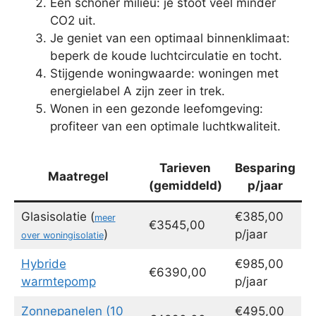
Een schoner milieu: je stoot veel minder
CO2 uit.
Je geniet van een optimaal binnenklimaat:
beperk de koude luchtcirculatie en tocht.
Stijgende woningwaarde: woningen met
energielabel A zijn zeer in trek.
Wonen in een gezonde leefomgeving:
profiteer van een optimale luchtkwaliteit.
Tarieven
Besparing
Maatregel
(gemiddeld)
p/jaar
Glasisolatie (
€385,00
meer
€3545,00
)
p/jaar
over woningisolatie
Hybride
€985,00
€6390,00
warmtepomp
p/jaar
Zonnepanelen (10
€495,00