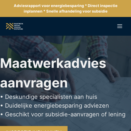
Ga
Adviesrapport voor energiebesparing * Direct inspectie
naar
inplannen * Snelle afhandeling voor subsidie
de
inhoud
Me
Maatwerkadvies
aanvragen
• Deskundige specialisten aan huis
• Duidelijke energiebesparing adviezen
• Geschikt voor subsidie-aanvragen of lening