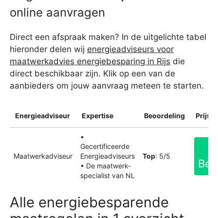
online aanvragen
Direct een afspraak maken? In de uitgelichte tabel
hieronder delen wij
energieadviseurs voor
maatwerkadvies energiebesparing in Rijs
die
direct beschikbaar zijn. Klik op een van de
aanbieders om jouw aanvraag meteen te starten.
Energieadviseur
Expertise
Beoordeling
Prijsin
•
Gecertificeerde
Maatwerkadviseur
Energieadviseurs
Top
: 5/5
Bek
• De maatwerk-
specialist van NL
Alle energiebesparende