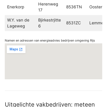
Herenweg
Enerkorp
8536TN
Oosterze
17
W.Y. van de
Bjirkestrjitte
8531ZC
Lemmer
Lageweg
6
Namen en adressen van energieadvies bedrijven omgeving Rijs
Uitgelichte vakbedrijven: meteen