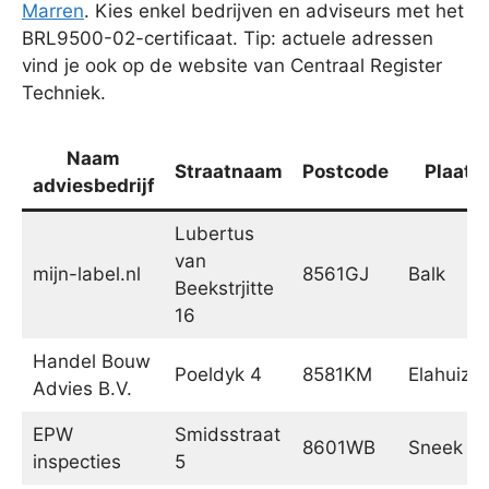
Marren
. Kies enkel bedrijven en adviseurs met het
BRL9500-02-certificaat. Tip: actuele adressen
vind je ook op de website van Centraal Register
Techniek.
Naam
Straatnaam
Postcode
Plaats
adviesbedrijf
Lubertus
van
mijn-label.nl
8561GJ
Balk
Beekstrjitte
16
Handel Bouw
Poeldyk 4
8581KM
Elahuize
Advies B.V.
EPW
Smidsstraat
8601WB
Sneek
inspecties
5