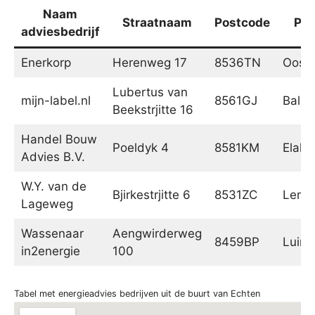
Naam
Straatnaam
Postcode
Pla
adviesbedrijf
Enerkorp
Herenweg 17
8536TN
Ooste
Lubertus van
mijn-label.nl
8561GJ
Balk
Beekstrjitte 16
Handel Bouw
Poeldyk 4
8581KM
Elahu
Advies B.V.
W.Y. van de
Bjirkestrjitte 6
8531ZC
Lemm
Lageweg
Wassenaar
Aengwirderweg
8459BP
Luinj
in2energie
100
Tabel met energieadvies bedrijven uit de buurt van Echten