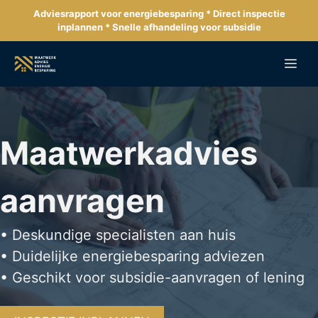
Ga
Adviesrapport voor energiebesparing * Direct inspectie
naar
inplannen * Snelle afhandeling voor subsidie
de
inhoud
Me
Maatwerkadvies
aanvragen
• Deskundige specialisten aan huis
• Duidelijke energiebesparing adviezen
• Geschikt voor subsidie-aanvragen of lening