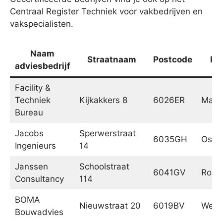
Centraal Register Techniek voor vakbedrijven en
vakspecialisten.
Naam
Straatnaam
Postcode
Pl
adviesbedrijf
Facility &
Techniek
Kijkakkers 8
6026ER
Maar
Bureau
Jacobs
Sperwerstraat
6035GH
Ospe
Ingenieurs
14
Janssen
Schoolstraat
6041GV
Roer
Consultancy
114
BOMA
Nieuwstraat 20
6019BV
Wes
Bouwadvies