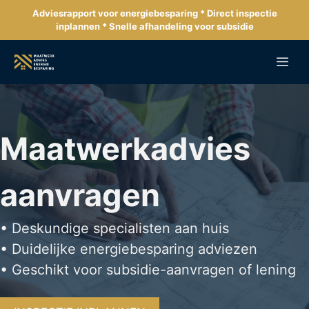
Ga
Adviesrapport voor energiebesparing * Direct inspectie
naar
inplannen * Snelle afhandeling voor subsidie
de
inhoud
Me
Maatwerkadvies
aanvragen
• Deskundige specialisten aan huis
• Duidelijke energiebesparing adviezen
• Geschikt voor subsidie-aanvragen of lening