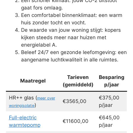
Een schoner klimaat: jouw CO-2 uitstoot
gaat fors omlaag.
Een comfortabel binnenklimaat: een warm
huis zonder tocht en vocht.
De waarde van jouw woning stijgt: kopers
kijken steeds meer naar huizen met
energielabel A.
Beleef 24/7 een gezonde leefomgeving: een
aangename luchtkwaliteit in alle ruimtes.
Tarieven
Besparing
Maatregel
(gemiddeld)
p/jaar
HR++ glas (
€375,00
meer over
€3565,00
)
p/jaar
woningisolatie
Full-electric
€645,00
€11600,00
warmtepomp
p/jaar