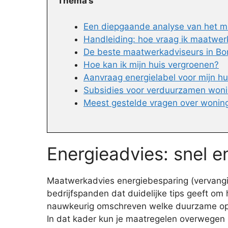
Thema’s
Een diepgaande analyse van het m
Handleiding: hoe vraag ik maatwer
De beste maatwerkadviseurs in Borc
Hoe kan ik mijn huis vergroenen?
Aanvraag energielabel voor mijn hu
Subsidies voor verduurzamen won
Meest gestelde vragen over woni
Energieadvies: snel 
Maatwerkadvies energiebesparing (vervangin
bedrijfspanden dat duidelijke tips geeft om
nauwkeurig omschreven welke duurzame oplos
In dat kader kun je maatregelen overwegen 