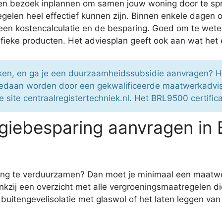
 een bezoek inplannen om samen jouw woning door te s
elen heel effectief kunnen zijn. Binnen enkele dagen o
 een kostencalculatie en de besparing. Goed om te wete
fieke producten. Het adviesplan geeft ook aan wat het 
ken, en ga je een duurzaamheidssubsidie aanvragen? 
t gedaan worden door een gekwalificeerde maatwerkadvi
e site centraalregistertechniek.nl. Het BRL9500 certifi
iebesparing aanvragen in 
ning te verduurzamen? Dan moet je minimaal een maatwe
kzij een overzicht met alle vergroeningsmaatregelen di
buitengevelisolatie met glaswol of het laten leggen va