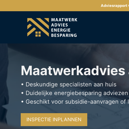
Ga
Adviesrapport v
naar
de
inhoud
Maatwerkadvies
• Deskundige specialisten aan huis
• Duidelijke energiebesparing adviezen
• Geschikt voor subsidie-aanvragen of 
INSPECTIE INPLANNEN