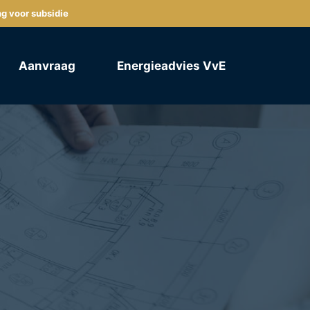
ng voor subsidie
Aanvraag
Energieadvies VvE