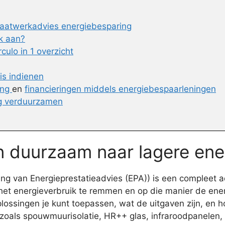
aatwerkadvies energiebesparing
k aan?
ulo in 1 overzicht
is indienen
ing
en
financieringen middels energiebespaarleningen
ng verduurzamen
en duurzaam naar lagere ene
g van Energieprestatieadvies (EPA)) is een compleet a
 het energieverbruik te remmen en op die manier de ener
singen je kunt toepassen, wat de uitgaven zijn, en ho
zoals spouwmuurisolatie, HR++ glas, infraroodpanelen, 