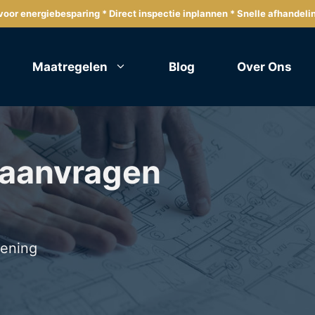
oor energiebesparing * Direct inspectie inplannen * Snelle afhandeli
Maatregelen
Blog
Over Ons
 aanvragen
lening