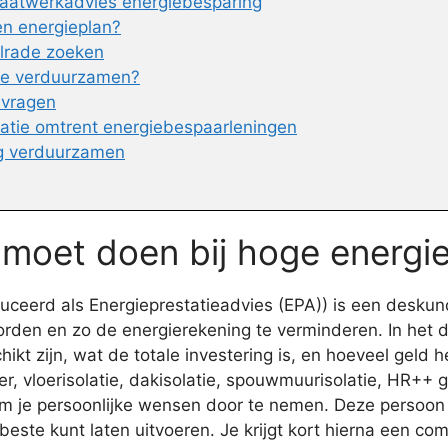
aatwerkadvies energiebesparing
en energieplan?
elrade zoeken
 te verduurzamen?
nvragen
atie omtrent energiebespaarleningen
ng verduurzamen
e moet doen bij hoge energi
eerd als Energieprestatieadvies (EPA)) is een deskundi
orden en zo de energierekening te verminderen. In het 
 zijn, wat de totale investering is, en hoeveel geld he
r, vloerisolatie, dakisolatie, spouwmuurisolatie, HR++ 
om je persoonlijke wensen door te nemen. Deze persoo
este kunt laten uitvoeren. Je krijgt kort hierna een co