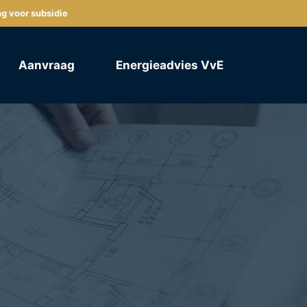
ng voor subsidie
Aanvraag
Energieadvies VvE