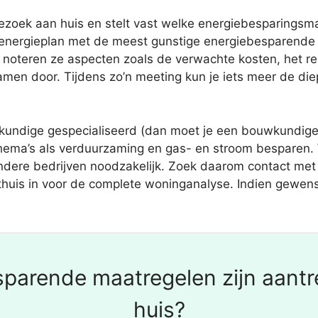
oek aan huis en stelt vast welke energiebesparingsmaat
d energieplan met de meest gunstige energiebesparend
 noteren ze aspecten zoals de verwachte kosten, het r
samen door. Tijdens zo’n meeting kun je iets meer de diep
undige gespecialiseerd (dan moet je een bouwkundige k
hema’s als verduurzaming en gas- en stroom besparen.
andere bedrijven noodzakelijk. Zoek daarom contact met
je thuis in voor de complete woninganalyse. Indien gewe
parende maatregelen zijn aantre
huis?