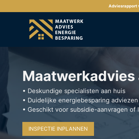
Ga
Adviesrapport v
naar
de
inhoud
Maatwerkadvies
• Deskundige specialisten aan huis
• Duidelijke energiebesparing adviezen
• Geschikt voor subsidie-aanvragen of 
INSPECTIE INPLANNEN