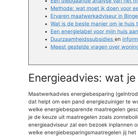
Een diepgaande analyse van het m
Methode: wat moet ik doen voor e
Ervaren maatwerkadviseur in Bing
Wat is de beste manier om je huis
Een energielabel voor mijn huis aa
Duurzaamheidssubsidies
en
inform
Meest gestelde vragen over woni
Energieadvies: wat j
Maatwerkadvies energiebesparing (geïntroduc
dat helpt om een pand energiezuiniger te w
welke energiebesparende maatregelen geschikt
je de keuze uit maatregelen zoals zonneboile
energieadviseur zal een bezoek inplannen 
welke energiebesparingsmaatregelen jij het b