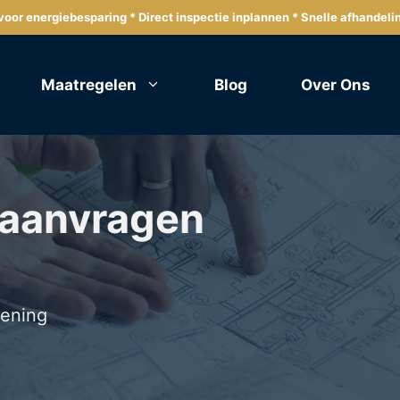
oor energiebesparing * Direct inspectie inplannen * Snelle afhandeli
Maatregelen
Blog
Over Ons
 aanvragen
lening