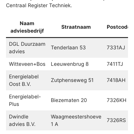
Centraal Register Techniek.
Naam
Straatnaam
Postcode
adviesbedrijf
DGL Duurzaam
Tenderlaan 53
7331AJ
advies
Witteveen+Bos
Leeuwenbrug 8
7411TJ
Energielabel
Zutphenseweg 51
7418AH
Oost B.V.
Energielabel-
Biezematen 20
7326KH
Plus
Dwindle
Waagmeestershoeve
7326RS
advies B.V.
1 A