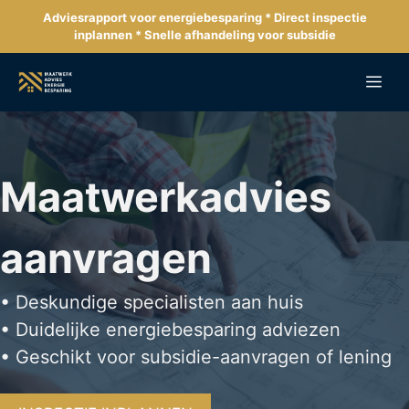
Ga
Adviesrapport voor energiebesparing * Direct inspectie
naar
inplannen * Snelle afhandeling voor subsidie
de
inhoud
Me
Maatwerkadvies
aanvragen
• Deskundige specialisten aan huis
• Duidelijke energiebesparing adviezen
• Geschikt voor subsidie-aanvragen of lening