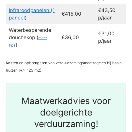
Infraroodpanelen (1
€43,50
€415,00
paneel)
p/jaar
Waterbesparende
€31,00
douchekop (
€36,00
meer
p/jaar
)
tips
Kosten en opbrengsten van verduurzamingsmaatregelen bij basis-
huizen (+/- 125 m2).
Maatwerkadvies voor
doelgerichte
verduurzaming!