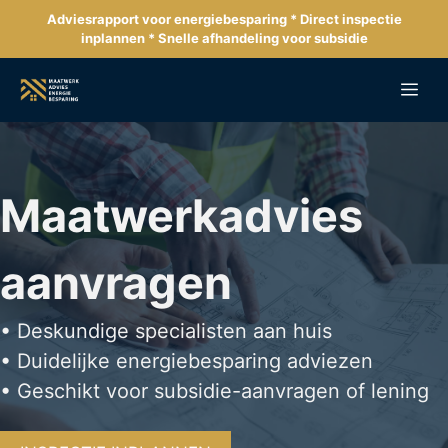
Ga
Adviesrapport voor energiebesparing * Direct inspectie
naar
inplannen * Snelle afhandeling voor subsidie
de
inhoud
Me
Maatwerkadvies
aanvragen
• Deskundige specialisten aan huis
• Duidelijke energiebesparing adviezen
• Geschikt voor subsidie-aanvragen of lening