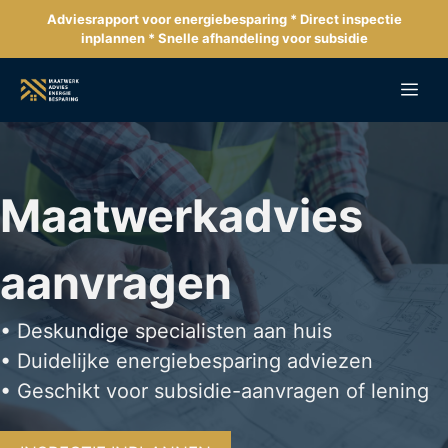
Ga
Adviesrapport voor energiebesparing * Direct inspectie
naar
inplannen * Snelle afhandeling voor subsidie
de
inhoud
Me
Maatwerkadvies
aanvragen
• Deskundige specialisten aan huis
• Duidelijke energiebesparing adviezen
• Geschikt voor subsidie-aanvragen of lening